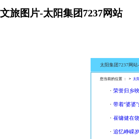
文旅图片-太阳集团7237网站
太阳集团7237网
您当前的位置 ： >
太
荣誉归乡映
·
带着“婆婆
·
崔镛健在
·
追忆峥嵘岁
·