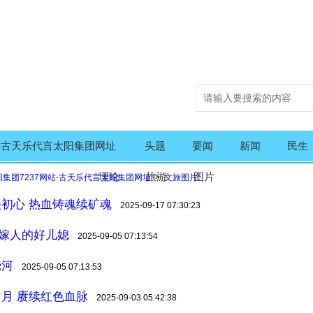
站-古天乐代言太阳集团网址
头题
要闻
新闻
民生
理论
旅游
图片
阳集团7237网站-古天乐代言太阳集团网址
>
文旅图片
初心 热血铸魂续矿魂
2025-09-17 07:30:23
”嫁人的好儿媳
2025-09-05 07:13:54
饶河
2025-09-05 07:13:53
月 赓续红色血脉
2025-09-03 05:42:38