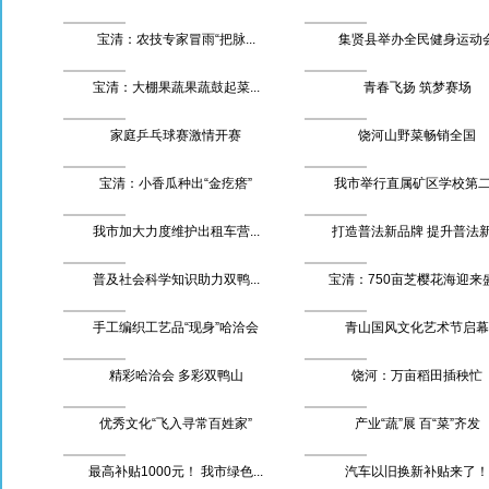
宝清：农技专家冒雨“把脉...
集贤县举办全民健身运动
宝清：大棚果蔬果蔬鼓起菜...
青春飞扬 筑梦赛场
家庭乒乓球赛激情开赛
饶河山野菜畅销全国
宝清：小香瓜种出“金疙瘩”
我市举行直属矿区学校第二.
我市加大力度维护出租车营...
打造普法新品牌 提升普法新.
普及社会科学知识助力双鸭...
宝清：750亩芝樱花海迎来盛.
手工编织工艺品“现身”哈洽会
青山国风文化艺术节启幕
精彩哈洽会 多彩双鸭山
饶河：万亩稻田插秧忙
优秀文化“飞入寻常百姓家”
产业“蔬”展 百“菜”齐发
最高补贴1000元！ 我市绿色...
汽车以旧换新补贴来了！