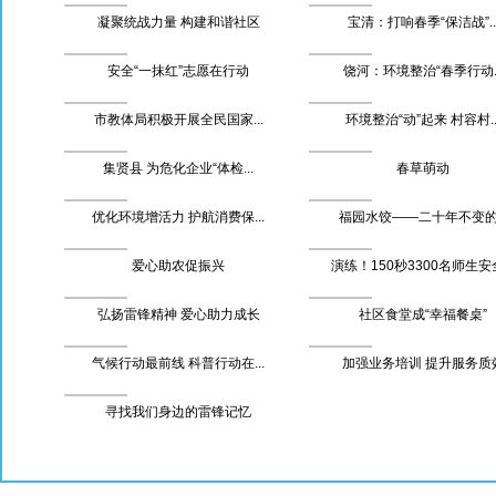
凝聚统战力量 构建和谐社区
宝清：打响春季“保洁战”..
安全“一抹红”志愿在行动
饶河：环境整治“春季行动..
市教体局积极开展全民国家...
环境整治“动”起来 村容村..
集贤县 为危化企业“体检...
春草萌动
优化环境增活力 护航消费保...
福园水饺——二十年不变的.
爱心助农促振兴
演练！150秒3300名师生安全.
弘扬雷锋精神 爱心助力成长
社区食堂成“幸福餐桌”
气候行动最前线 科普行动在...
加强业务培训 提升服务质
寻找我们身边的雷锋记忆