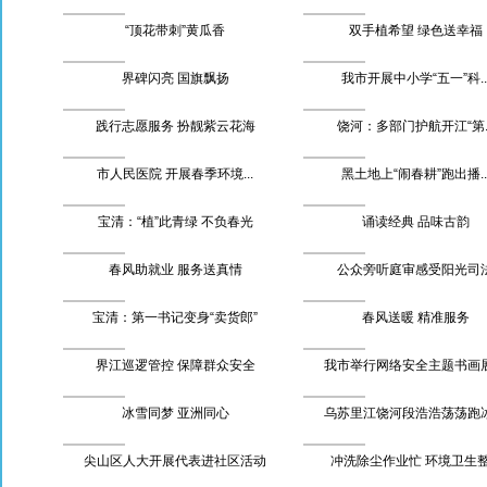
“顶花带刺”黄瓜香
双手植希望 绿色送幸福
界碑闪亮 国旗飘扬
我市开展中小学“五一”科..
践行志愿服务 扮靓紫云花海
饶河：多部门护航开江“第..
市人民医院 开展春季环境...
黑土地上“闹春耕”跑出播..
宝清：“植”此青绿 不负春光
诵读经典 品味古韵
春风助就业 服务送真情
公众旁听庭审感受阳光司
宝清：第一书记变身“卖货郎”
春风送暖 精准服务
界江巡逻管控 保障群众安全
我市举行网络安全主题书画
冰雪同梦 亚洲同心
乌苏里江饶河段浩浩荡荡跑
尖山区人大开展代表进社区活动
冲洗除尘作业忙 环境卫生整.