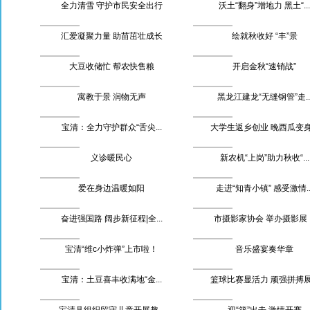
全力清雪 守护市民安全出行
沃土“翻身”增地力 黑土“...
汇爱凝聚力量 助苗茁壮成长
绘就秋收好 “丰”景
大豆收储忙 帮农快售粮
开启金秋“速销战”
寓教于景 润物无声
黑龙江建龙“无缝钢管”走..
宝清：全力守护群众“舌尖...
大学生返乡创业 晚西瓜变身.
义诊暖民心
新农机“上岗”助力秋收“...
爱在身边温暖如阳
走进“知青小镇” 感受激情..
奋进强国路 阔步新征程|全...
市摄影家协会 举办摄影展 ..
宝清“维c小炸弹”上市啦！
音乐盛宴奏华章
宝清：土豆喜丰收满地“金...
篮球比赛显活力 顽强拼搏展.
宝清县组织留守儿童开展趣...
迎“篮”出击 激情开赛