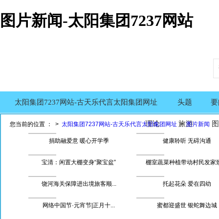
图片新闻-太阳集团7237网站
太阳集团7237网站-古天乐代言太阳集团网址
头题
要
理论
旅游
图
您当前的位置 ： >
太阳集团7237网站-古天乐代言太阳集团网址
>
图片新闻
捐助融爱意 暖心开学季
健康聆听 无碍沟通
宝清：闲置大棚变身“聚宝盆”
棚室蔬菜种植带动村民发家
饶河海关保障进出境旅客顺...
托起花朵 爱在四幼
网络中国节·元宵节|正月十...
蜜都迎盛世 银蛇舞边城