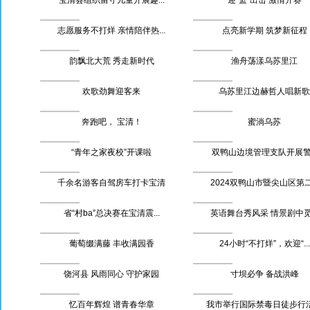
志愿服务不打烊 亲情陪伴热...
点亮新学期 筑梦新征程
韵飘北大荒 秀走新时代
渔舟荡漾乌苏里江
欢歌劲舞迎客来
乌苏里江边赫哲人唱新歌
奔跑吧， 宝清！
蜜淌乌苏
“青年之家夜校”开课啦
双鸭山边境管理支队开展警.
千余名游客自驾房车打卡宝清
2024双鸭山市暨尖山区第二.
省“村ba”总决赛在宝清震...
英语舞台秀风采 情景剧中觅.
葡萄缀满藤 丰收满园香
24小时“不打烊”，欢迎“...
饶河县 风雨同心 守护家园
寸坝必争 备战洪峰
忆百年辉煌 谱青春华章
我市举行国际禁毒日徒步行