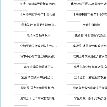
宝清：锣鼓喧天迎新春 秧歌...
我市组织开展2025非遗年货
【网络中国节·春节】文化盛...
【网络中国节·春节】歌舞欢.
我市举行“欢腾亚冬双鸭山...
点燃冬日激情
燃情冰雪 畅享欢乐
集贤县“修旧增新”点亮城..
饶河至俄罗斯波克洛夫卡口...
集贤县“冰雪嘉年华”盛大启
我市举办省市县三级联动就...
双鸭山冬季旅游推介首次亮.
寒冬送温暖 情系环卫人
感受冬蕴饶河 畅享冰雪乐
宝清 清雪除冰保畅通全力...
三个金奖！赫哲鱼宴“飘香..
饶河县 昼夜兼程抢秋翻 为...
我市举行双鸭山老字号授牌.
集贤县十七个高标准农田建...
罕见奇观！数千只“鸟类国..