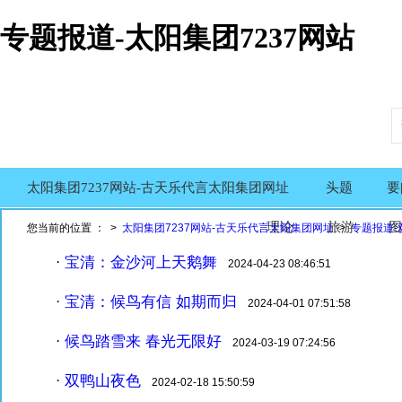
专题报道-太阳集团7237网站
太阳集团7237网站-古天乐代言太阳集团网址
头题
要
理论
旅游
图
您当前的位置 ： >
太阳集团7237网站-古天乐代言太阳集团网址
>
专题报道-
宝清：金沙河上天鹅舞
·
2024-04-23 08:46:51
宝清：候鸟有信 如期而归
·
2024-04-01 07:51:58
候鸟踏雪来 春光无限好
·
2024-03-19 07:24:56
双鸭山夜色
·
2024-02-18 15:50:59