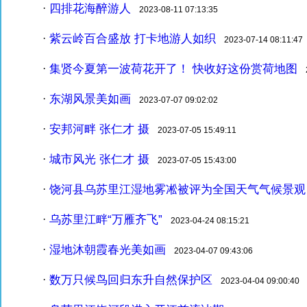
四排花海醉游人
·
2023-08-11 07:13:35
紫云岭百合盛放 打卡地游人如织
·
2023-07-14 08:11:47
集贤今夏第一波荷花开了！ 快收好这份赏荷地图
·
20
东湖风景美如画
·
2023-07-07 09:02:02
安邦河畔 张仁才 摄
·
2023-07-05 15:49:11
城市风光 张仁才 摄
·
2023-07-05 15:43:00
饶河县乌苏里江湿地雾凇被评为全国天气气候景观
·
乌苏里江畔“万雁齐飞”
·
2023-04-24 08:15:21
湿地沐朝霞春光美如画
·
2023-04-07 09:43:06
数万只候鸟回归东升自然保护区
·
2023-04-04 09:00:40