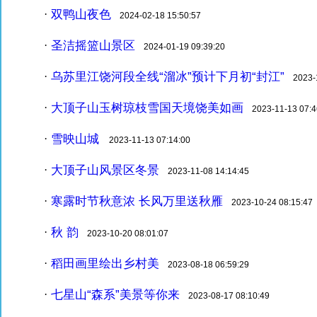
双鸭山夜色
·
2024-02-18 15:50:57
圣洁摇篮山景区
·
2024-01-19 09:39:20
乌苏里江饶河段全线“溜冰”预计下月初“封江”
·
2023-1
大顶子山玉树琼枝雪国天境饶美如画
·
2023-11-13 07:4
雪映山城
·
2023-11-13 07:14:00
大顶子山风景区冬景
·
2023-11-08 14:14:45
寒露时节秋意浓 长风万里送秋雁
·
2023-10-24 08:15:47
秋 韵
·
2023-10-20 08:01:07
稻田画里绘出乡村美
·
2023-08-18 06:59:29
七星山“森系”美景等你来
·
2023-08-17 08:10:49