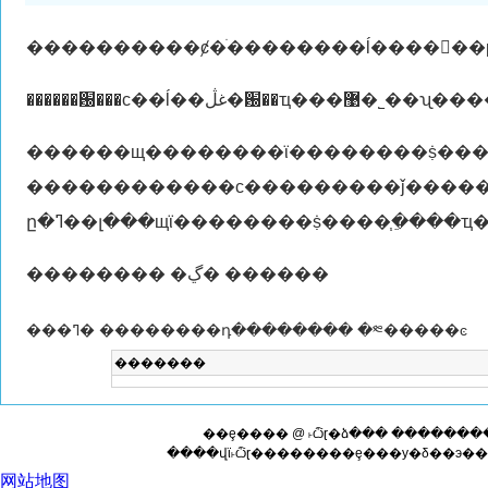
������щ��������ϊ��������ṩ�����
������������с���������ǰ������ž�һ�ģ���ͬ��ԣ���ʵ���ж�ڹ�����˼�󰮡�����֮�⣬���кܶ������i�����ҵ�͸���ҳ�׷����Ԯ�֣������˸������ʣ����
�������� �ڲ� ������
���ߣ� ��������դ�������� �༭�����ͼ
�������
��ȩ���� @ ˫ѽɽ�ձ��� ������
����վϊ˫ѽɽ��������ȩ���у�δ��э��
网站地图