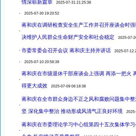
情深崭新篇章
2025-07-31 21:25:38
·
2025-07-30 19:20:52
蒋和庆在调研检查安全生产工作并召开座谈会时强调
·
决维护人民群众生命财产安全和社会稳定
2025-07-26
市委常委会召开会议 蒋和庆主持并讲话
·
2025-07-12 2
·
2025-07-10 20:58:39
蒋和庆在市级退休干部座谈会上强调 再添一把火 
·
得更大成效
2025-07-09 06:18:38
蒋和庆在全市群众身边不正之风和腐败问题集中整
·
坚 深化集中整治 推动形成风清气正良好环境
2025-0
蒋和庆在市委理论学习中心组第四十五次集体学习会
·