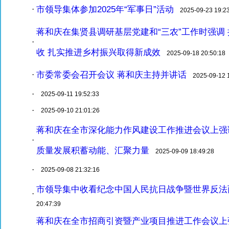
市领导集体参加2025年“军事日”活动
·
2025-09-23 19:23
蒋和庆在集贤县调研基层党建和“三农”工作时强调
·
收 扎实推进乡村振兴取得新成效
2025-09-18 20:50:18
市委常委会召开会议 蒋和庆主持并讲话
·
2025-09-12 1
·
2025-09-11 19:52:33
·
2025-09-10 21:01:26
蒋和庆在全市深化能力作风建设工作推进会议上强调
·
质量发展积蓄动能、汇聚力量
2025-09-09 18:49:28
·
2025-09-08 21:32:16
市领导集中收看纪念中国人民抗日战争暨世界反法
·
20:47:39
蒋和庆在全市招商引资暨产业项目推进工作会议上